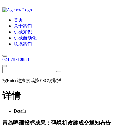
首页
关于我们
机械知识
机械自动化
联系我们
024-78710888
按Enter键搜索或按ESC键取消
详情
Details
青岛啤酒投标成果：码垛机改建成交通知布告