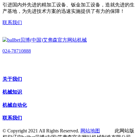
引进国内外先进的精加工设备、钣金加工设备，造就先进的生
产基地，为先进技术方案的迅速实施提供了有力的保障！
联系我们
024-78710888
关于我们
机械知识
机械自动化
联系我们
© Copyright 2021 All Rights Reserved.
网站地图
此网站版