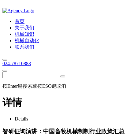
首页
关于我们
机械知识
机械自动化
联系我们
024-78710888
按Enter键搜索或按ESC键取消
详情
Details
智研征询演讲：中国畜牧机械制制行业政策汇总