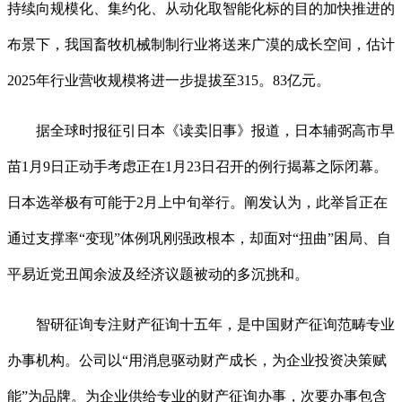
持续向规模化、集约化、从动化取智能化标的目的加快推进的
布景下，我国畜牧机械制制行业将送来广漠的成长空间，估计
2025年行业营收规模将进一步提拔至315。83亿元。
据全球时报征引日本《读卖旧事》报道，日本辅弼高市早
苗1月9日正动手考虑正在1月23日召开的例行揭幕之际闭幕。
日本选举极有可能于2月上中旬举行。阐发认为，此举旨正在
通过支撑率“变现”体例巩刚强政根本，却面对“扭曲”困局、自
平易近党丑闻余波及经济议题被动的多沉挑和。
智研征询专注财产征询十五年，是中国财产征询范畴专业
办事机构。公司以“用消息驱动财产成长，为企业投资决策赋
能”为品牌。为企业供给专业的财产征询办事，次要办事包含