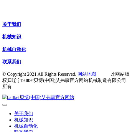
关于我们
机械知识
机械自动化
联系我们
© Copyright 2021 All Rights Reserved.
网站地图
此网站版
权归辽宁ballbet贝博(中国)艾弗森官方网站机械制造有限公司
所有
关于我们
机械知识
机械自动化