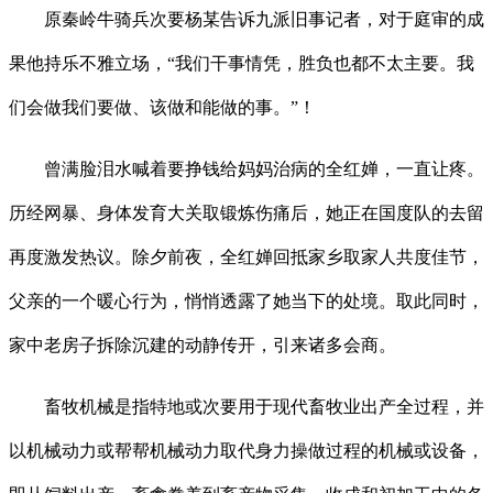
原秦岭牛骑兵次要杨某告诉九派旧事记者，对于庭审的成
果他持乐不雅立场，“我们干事情凭，胜负也都不太主要。我
们会做我们要做、该做和能做的事。”！
曾满脸泪水喊着要挣钱给妈妈治病的全红婵，一直让疼。
历经网暴、身体发育大关取锻炼伤痛后，她正在国度队的去留
再度激发热议。除夕前夜，全红婵回抵家乡取家人共度佳节，
父亲的一个暖心行为，悄悄透露了她当下的处境。取此同时，
家中老房子拆除沉建的动静传开，引来诸多会商。
畜牧机械是指特地或次要用于现代畜牧业出产全过程，并
以机械动力或帮帮机械动力取代身力操做过程的机械或设备，