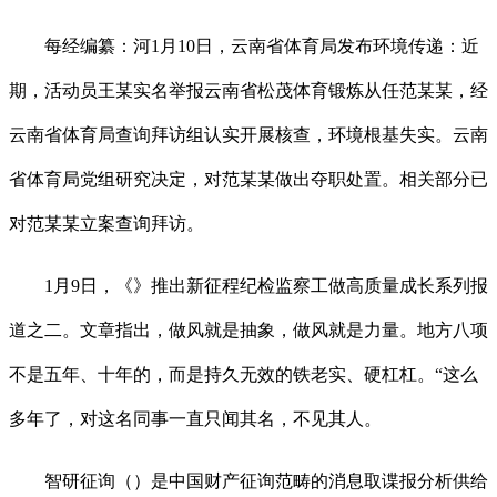
每经编纂：河1月10日，云南省体育局发布环境传递：近
期，活动员王某实名举报云南省松茂体育锻炼从任范某某，经
云南省体育局查询拜访组认实开展核查，环境根基失实。云南
省体育局党组研究决定，对范某某做出夺职处置。相关部分已
对范某某立案查询拜访。
1月9日，《》推出新征程纪检监察工做高质量成长系列报
道之二。文章指出，做风就是抽象，做风就是力量。地方八项
不是五年、十年的，而是持久无效的铁老实、硬杠杠。“这么
多年了，对这名同事一直只闻其名，不见其人。
智研征询（）是中国财产征询范畴的消息取谍报分析供给