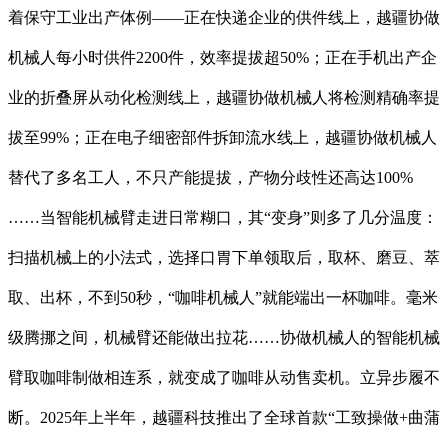
着保守工业出产体例——正在快递企业的供件线上，越疆协做
机械人每小时供件2200件，效率提拔超50%；正在手机出产企
业的折叠屏从动化检测线上，越疆协做机械人将检测精确率提
拔至99%；正在电子细密部件拆卸流水线上，越疆协做机械人
替代了多名工人，不只产能提拔，产物分歧性还高达100%
……当智能机械臂走进日常糊口，其“变身”则多了几分温度：
扫描机械上的小法式，选择口胃下单领取后，取杯、磨豆、萃
取、出杯，不到50秒，“咖啡机械人”就能端出一杯咖啡。毫米
级腾挪之间，机械臂还能做出拉花……协做机械人的智能机械
臂取咖啡制做相连系，就变成了咖啡从动售卖机。立异步履不
断。2025年上半年，越疆科技推出了全球首款“工致操做+曲蒲