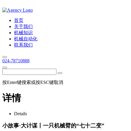
首页
关于我们
机械知识
机械自动化
联系我们
024-78710888
按Enter键搜索或按ESC键取消
详情
Details
小故事·大计谋丨一只机械臂的“七十二变”