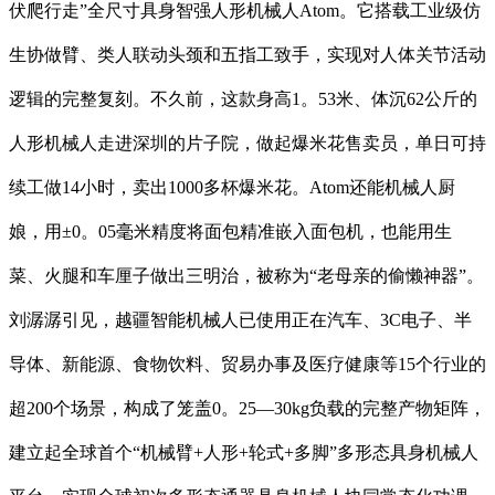
伏爬行走”全尺寸具身智强人形机械人Atom。它搭载工业级仿
生协做臂、类人联动头颈和五指工致手，实现对人体关节活动
逻辑的完整复刻。不久前，这款身高1。53米、体沉62公斤的
人形机械人走进深圳的片子院，做起爆米花售卖员，单日可持
续工做14小时，卖出1000多杯爆米花。Atom还能机械人厨
娘，用±0。05毫米精度将面包精准嵌入面包机，也能用生
菜、火腿和车厘子做出三明治，被称为“老母亲的偷懒神器”。
刘潺潺引见，越疆智能机械人已使用正在汽车、3C电子、半
导体、新能源、食物饮料、贸易办事及医疗健康等15个行业的
超200个场景，构成了笼盖0。25—30kg负载的完整产物矩阵，
建立起全球首个“机械臂+人形+轮式+多脚”多形态具身机械人