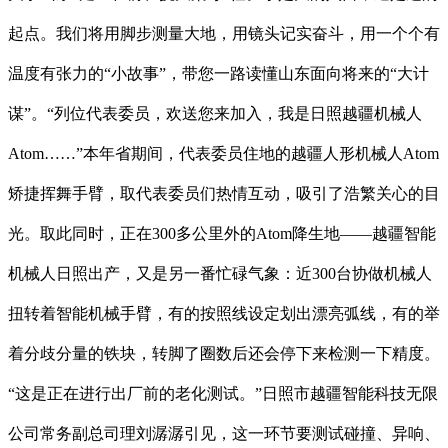
起点。我们将用脚步测量大地，用镜头记实奋斗，用一个个有
温度有张力的“小故事”，带您一路读懂山东面向将来的“大计
谋”。“列位代表委员，欢送您来加入，我是日照越疆机械人
Atom……”本年省期间，代表委员住地的越疆人形机械人Atom
矫捷挥舞手臂，取代表委员们热情互动，吸引了浩繁关心的目
光。取此同时，正在300多公里外的Atom降生地——越疆智能
机械人日照出产，又是另一番忙碌气象：近300台协做机械人
扭转着智能机械手臂，有的按照线设定划出漂亮弧线，有的举
着分歧分量的铁块，转脚了圈数后还会停下来检测一下精度。
“这是正在进行出厂前的老化测试。”日照市越疆智能科技无限
公司常务副总司理刘潺潺引见，这一环节要测试碰撞、异响、