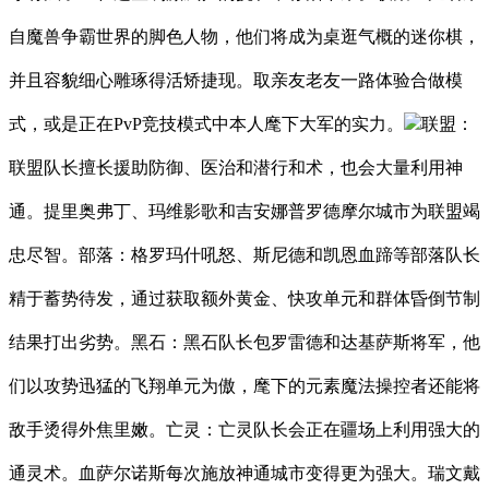
自魔兽争霸世界的脚色人物，他们将成为桌逛气概的迷你棋，
并且容貌细心雕琢得活矫捷现。取亲友老友一路体验合做模
式，或是正在PvP竞技模式中本人麾下大军的实力。
联盟：
联盟队长擅长援助防御、医治和潜行和术，也会大量利用神
通。提里奥弗丁、玛维影歌和吉安娜普罗德摩尔城市为联盟竭
忠尽智。部落：格罗玛什吼怒、斯尼德和凯恩血蹄等部落队长
精于蓄势待发，通过获取额外黄金、快攻单元和群体昏倒节制
结果打出劣势。黑石：黑石队长包罗雷德和达基萨斯将军，他
们以攻势迅猛的飞翔单元为傲，麾下的元素魔法操控者还能将
敌手烫得外焦里嫩。亡灵：亡灵队长会正在疆场上利用强大的
通灵术。血萨尔诺斯每次施放神通城市变得更为强大。瑞文戴