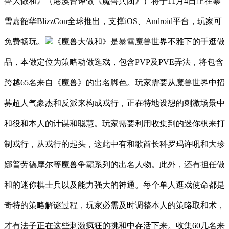
兽大做和》（港澳台译做《魔兽兵团》）将于11月4日正在暴
雪嘉韶华BlizzCon全球推出，支撑iOS、Android平台，玩家可
免费畅玩。
《魔兽大做和》是暴雪魔兽世界不雅下的手逛做
品，本做定位为策略动做逛戏，包含PVP及PVE弄法，将包含
跨越65名来自《魔兽》的出名脚色。玩家需要从魔兽世界中招
募超人气豪杰和反派来构成戎行，正在特地设想的刺激场景中
和役和本人的计谋和聪慧。玩家需要利用收集到的迷你棋来打
制戎行，从戎行的起头，这此中有和歌酋长科罗玛许吼和大珍
娜普劳德摩尔等魔兽争霸系列的出名人物。此外，还有担任做
和的迷你棋士兵以及能力强大的神通。每个单人逛戏使命都是
奇特的策略解谜过程，玩家必需及时调整本人的策略取和术，
才有法子正在这些刺激疯狂的挑和中存活下来。收集60几名来