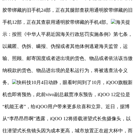
胶带绑藏的旧手机24部，正在其腿部查获用通明胶带绑藏的旧
手机12部，正在其查获用通明胶带绑藏的手机4部。
海关提
示：按照《中华人平易近国海关行政惩罚实施条例》第七条，
以藏匿、伪拆、瞒报、伪报或者其他体例逃避海关监管，运
输、照顾、邮寄国度或者进出境的货色、物品或者依法该当缴
纳税款的货色、物品进出境的是私运行为，将被逃查法令义
务。
快科技10月4日动静，眼看时间到了10月，iQOO旗舰新
机也即将预热，此前vivo副总裁贾净东预告，iQOO 12定位是
“机能王者”，给iQOO用户带来更多欣喜和立异。近日，据博
从“李昂昂昂啊”透露，iQOO 12将搭载潜望式长焦摄像头，以
往潜望式长焦镜头因为成本更高，城市放置正在超大杯中，而