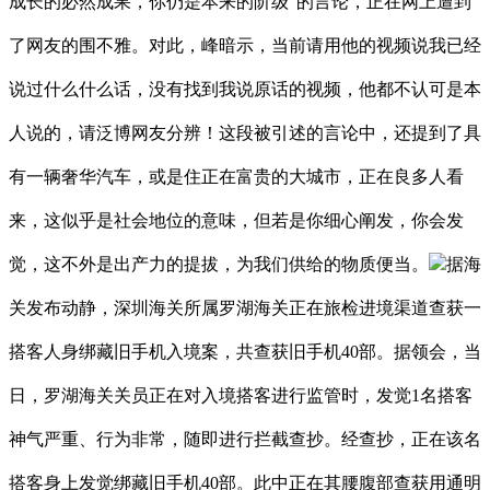
成长的必然成果，你仍是本来的阶级”的言论，正在网上遭到
了网友的围不雅。对此，峰暗示，当前请用他的视频说我已经
说过什么什么话，没有找到我说原话的视频，他都不认可是本
人说的，请泛博网友分辨！这段被引述的言论中，还提到了具
有一辆奢华汽车，或是住正在富贵的大城市，正在良多人看
来，这似乎是社会地位的意味，但若是你细心阐发，你会发
觉，这不外是出产力的提拔，为我们供给的物质便当。
据海
关发布动静，深圳海关所属罗湖海关正在旅检进境渠道查获一
搭客人身绑藏旧手机入境案，共查获旧手机40部。据领会，当
日，罗湖海关关员正在对入境搭客进行监管时，发觉1名搭客
神气严重、行为非常，随即进行拦截查抄。经查抄，正在该名
搭客身上发觉绑藏旧手机40部。此中正在其腰腹部查获用通明