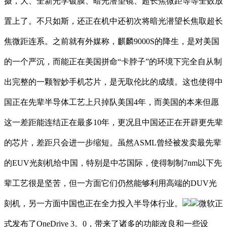
摄，大、全新光学镀膜、暗光潜望镜、超长焦微距等等全数放
置上了。不只如斯，还正在机中还初次将暗光潜望长焦取超长
焦微距连系。之前就有外媒称，麒麟9000S的降生，是对美国
的一个严沉，而能正在美国拼命“卡脖子”的环境下完全自从制
出完整的一颗智妙手机芯片，是无取伦比的成绩。这也使得中
国正在先辈半导体工艺上只掉队美国4年，而美国的本来但愿
这一差距能连结正在最多10年，更况且中国还正在开辟更先辈
的芯片，差距只会进一步缩短。虽然ASML曾经被发卖最先辈
的EUV光刻机给中国，特别是中芯国际，使得制制7nm以下先
辈工艺很是坚苦，但一方面它们仍然能够利用高端的DUV光
刻机，另一方面中国也正在全力投入半导体行业。
微软正
式发布了OneDrive 3。0，带来了诸多的功能改良和一些设