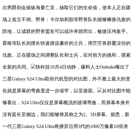
尔男爵则会操纵海量亡灵，抽取它们的生命值，使本人正在疆
场上耸立不倒。野兽：卡尔加刺肋等野兽队长能够瘫痪仇敌的
防地，让成群的野兽盟友可以或许奔踏而出，敏捷压垮敌手。
霍格等队长则擅长快速摆设廉价的士兵，用茫茫兽群覆没你的
仇敌。正在疆场之间调整队长和士兵，应对前方的挑和，摸索
全新的共同。
快科技10月4日动静，爆料人士Onleaks曝出了
三星Galaxy S24 Ultra取前代机型的对比图，外不雅上最大的变
化就是屏幕的弯曲度进一步缩窄，以至接面。
从对比图中能
够看出，S24 Ultra仅仅是屏幕概况的玻璃弯曲，而屏幕本身并
没有延长至侧边，我们能够将其称之为2。5D屏幕。据悉，新
一代三星Galaxy S24 Ultra将摒弃沿用3代的1000万像素10倍潜