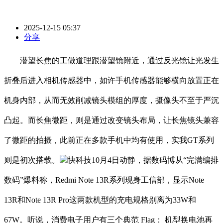
2025-12-15 05:37
分享
潜望长焦的工做道理跟潜望镜附近，通过反光镜让光发生
折叠后进入相机传感器中，如许手机传感器能够横向放置正在
机身内部，从而无效削减镜头模组的厚度，摄像头不至于严沉
凸起。而长焦微距，则是通过改变镜头布局，让长焦镜头兼容
了微距的拍摄，此前正在多款手机中均有使用，实我GT系列
则是初次搭载。
快科技10月4日动静，据数码博从“完满编排
数码”爆料称，Redmi Note 13R系列现身工信部，显示Note
13R和Note 13R Pro这两款机型的充电规格别离为33W和
67W。听说，消费电子用户有三个典范 Flag： 机型换电池再