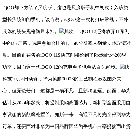
iQOO却下方给了尺度版，这也是尺度版手机中初次引入该类
型长焦镜组的手机，该当说，iQOO这一次将打破常规，不外
具体的镜头规格尚且未知。
其次，iQOO 12还将放弃11系列
中的2K屏幕，选用愈加合理的1。5K分辩率来衡量功耗取清晰
度。目前正在售的iQOO 11S快充间接给到了Pro级此外200W
功率，因而这一代iQOO 12的充电至多也会从百瓦起步。
快
科技10月4日动静，华为麒麟9000S的工艺制程激发国外关
心，但无论若何，这都是一项不凡，且影响甚远。然而，华为
估计从2024年起头，将遏制采购高通芯片，新机型全面采用自
家设想的新麒麟处置器。如斯一来，高通不只将完全得到华为
订单，还要面对非华为中国品牌因华为手机市占率提拔而出货