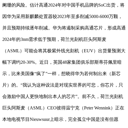
阑珊的风险。估计高通2024年对中国手机品牌的SoC出货，将
因华为采用新麒麟处置器较2023年至多削减5000-6000万颗，
并且预期持续逐年削减。华为将遏制采购高通芯片，形成高通
2024年的3nm需求低于预期，荷兰光刻机巨头阿斯麦
（ASML）可能会将其极紫外线光刻机（EUV）出货量预测大
幅下调约20-30%。近日，英国48家集团俱乐部斯蒂芬佩里暗
示，比来美国像“疯了”一样，想晓得华为若何制出来（新芯
片）的。“我认为这种设法是对现实世界的可悲，你芯片，只
会激励中国人更快地制出本人的芯片”。前不久，荷兰光刻机
巨头阿斯麦（ASML）CEO彼得温宁克（Peter Wennink）正在
本地电视节目Nieuwsuur上暗示，完全孤立中国是没有但愿