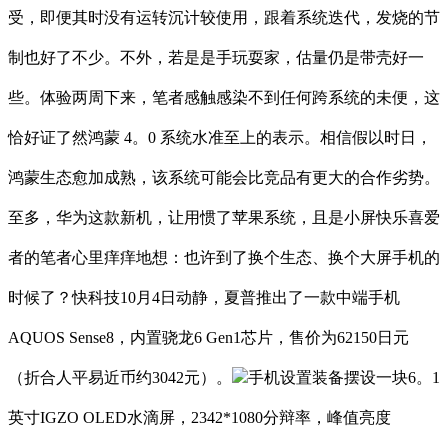
受，即便其时没有运转沉计较使用，跟着系统迭代，发烧的节
制也好了不少。不外，若是是手玩耍家，估量仍是带壳好一
些。体验两周下来，笔者感触感染不到任何跨系统的未便，这
恰好证了然鸿蒙 4。0 系统水准至上的表示。相信假以时日，
鸿蒙生态愈加成熟，该系统可能会比竞品有更大的合作劣势。
至多，华为这款新机，让用惯了苹果系统，且是小屏快乐喜爱
者的笔者心里痒痒地想：也许到了换个生态、换个大屏手机的
时候了？快科技10月4日动静，夏普推出了一款中端手机
AQUOS Sense8，内置骁龙6 Gen1芯片，售价为62150日元
（折合人平易近币约3042元）。
手机设置装备摆设一块6。1
英寸IGZO OLED水滴屏，2342*1080分辩率，峰值亮度