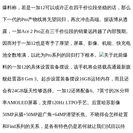
爆料称，若是一加12可以或许正在四千价位段坐稳的话，那么
下一代的Pro产物线将无望回归，再次冲击高端。据该博从透
露，一加Ace 2 Pro正在三千价位段的销量远跨越了内部预期。
因而对于一加12也是寄予了厚望，屏幕、影像、机能、快充电
池全数堆满，以此为Pro系列的回归打下根本。
关于此前爆
料的一加12的具体设置装备摆设，该手机将会搭载高通最新旗
舰处置器8 Gen 3。起步设置装备摆设16GB运转内存，而且还
会有24GB版天性够选择。一加12还将配备6。7英寸的2K分辩
率AMOLED屏幕，支撑120Hz LTPO手艺。后置哈苏影像
50MP从摄+50MP超广角+64MP潜望长焦。不晓得会怎样处置
和Find系列的关系，是各有特色仍是若何就让我们拭目以待