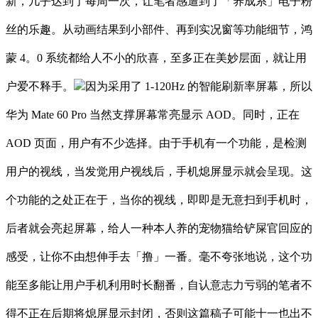
新，几乎达到了每周一次，让笔者感遭到了「养成系」电子粉
丝的乐趣。从动画结果到小部件、再到实况窗等功能细节，鸿
蒙 4。0 系统都给人不小的欣喜，至多正在美妙层面，就让用
户爱不释手。
因为采用了 1-120Hz 的智能刷新率屏幕，所以
华为 Mate 60 Pro 当然支撑屏幕常亮显示 AOD。同时，正在
AOD 页面，用户有不少选择。由于手机有一个功能，是检测
用户的视线，当发觉用户视线后，手机熄屏显示就会呈现。这
个功能的之处正在于，当你的视线，即即是无意扫到手机时，
后者就会亮起屏幕，给人一种本人养的宠物猫给铲屎官回应的
感受，让你不由想伸手去「撸」一番。毫不夸张地说，这个功
能至多能让用户手机利用时长翻番，自认意志力亏弱的笔者不
得不正在后期将熄屏显示封闭，否则这篇稿子可能十一也出不