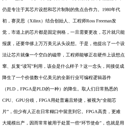
仍是专注于其芯片设想和芯片制制的焦点合作力。1980年代
初，赛灵思（Xilinx）结合创始人、工程师Ross Freeman发
觉，市道上的芯片都是固定例格，一旦需要更改，芯片就只能
报废，还要华侈上万万美元从头设想。于是，他提出了一个设
法让芯片就像一个空白的磁带，工程师能够正在硬件上设想点
窜、反复“读写”利用，该会是什么样子？这一念头，间接促成
降生了一个价值数十亿美元的全新行业可编程逻辑器件
（PLD，FPGA是PLD的一种）的降生。取人们日常熟悉的
CPU、GPU分歧，FPGA用处普遍且矫捷，被视为“全能芯
片”，但少有人正在日常糊口中留意到它。FPGA高贵，更难
大规模出产，因而常常被用于处置一些“环节使命”，也就是用