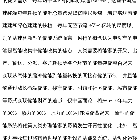
的庞大需求，每年对中国P的贡献将跨越1%~3%，这些中国建
建终端每年耗损的能源总量跨越15亿吨尺度煤，若是实现智能
建建和绿色建建的扶植，每年无望节流 3亿~5亿吨的尺度煤。
别的从建构新型的储能系统而言，风行的概念认为电动车的电
池是智能收集中储能收集的焦点，人类需要将能源的开采、出
产、输送、分派、客户耗损等各个环节的能量存储整合起来，
实现从气体的缓冲储能到能量转换的间接存储的节制。并且能
够通过成长微端储能、楼宇储能、村镇和社区储能、城市储能
等形式实现储能财产的逾越。仅中国而论，将来5~10年电力
的30%，热力的30%，水力的10%可能被储蓄起来，新型的储
能系统将鞭策人类办理能源的形势发生汗青性变化。此外，智
能办事收集也将鞭策世界的能源设备从孤岛系统、从动化运转