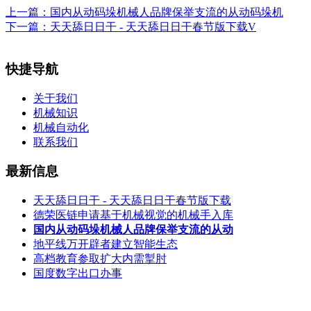
上一篇：
国内从动码垛机械人品牌保举支流的从动码垛机
下一篇：
天天舔日日干 - 天天舔日日干春节版下载V
快捷导航
关于我们
机械知识
机械自动化
联系我们
最新信息
天天舔日日干 - 天天舔日日干春节版下载
德荣医链申请基于机械视觉的机械手入库
国内从动码垛机械人品牌保举支流的从动
地平线万开辟者建立智能生态
高档教育参取扩大内需掣肘
国度数字出口办事