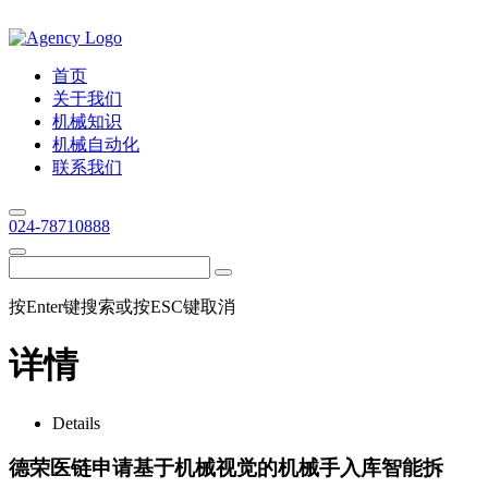
首页
关于我们
机械知识
机械自动化
联系我们
024-78710888
按Enter键搜索或按ESC键取消
详情
Details
德荣医链申请基于机械视觉的机械手入库智能拆