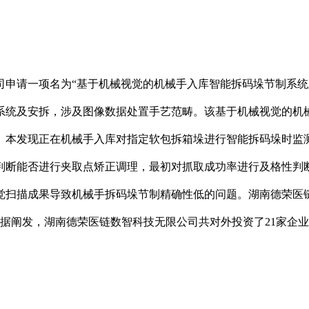
项名为“基于机械视觉的机械手入库智能拆码垛节制系统及安拆”的专
系统及安拆，涉及图像数据处置手艺范畴。该基于机械视觉的机
。本发现正在机械手入库对指定软包拆箱垛进行智能拆码垛时监
判断能否进行夹取点矫正调理，最初对抓取成功率进行及格性判
扫描成果导致机械手拆码垛节制精确性低的问题。湖南德荣医链
数据阐发，湖南德荣医链数智科技无限公司共对外投资了21家企业