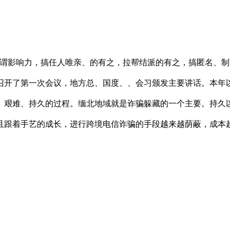
影响力，搞任人唯亲、的有之，拉帮结派的有之，搞匿名、制
召开了第一次会议，地方总、国度、、会习颁发主要讲话。本年
、艰难、持久的过程。缅北地域就是诈骗躲藏的一个主要。持久
且跟着手艺的成长，进行跨境电信诈骗的手段越来越荫蔽，成本