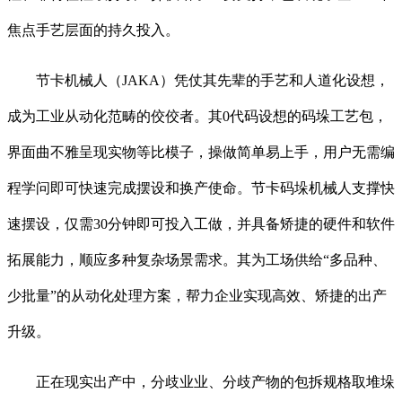
焦点手艺层面的持久投入。
节卡机械人（JAKA）凭仗其先辈的手艺和人道化设想，
成为工业从动化范畴的佼佼者。其0代码设想的码垛工艺包，
界面曲不雅呈现实物等比模子，操做简单易上手，用户无需编
程学问即可快速完成摆设和换产使命。节卡码垛机械人支撑快
速摆设，仅需30分钟即可投入工做，并具备矫捷的硬件和软件
拓展能力，顺应多种复杂场景需求。其为工场供给“多品种、
少批量”的从动化处理方案，帮力企业实现高效、矫捷的出产
升级。
正在现实出产中，分歧业业、分歧产物的包拆规格取堆垛