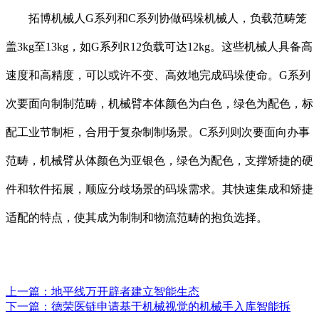
拓博机械人G系列和C系列协做码垛机械人，负载范畴笼
盖3kg至13kg，如G系列R12负载可达12kg。这些机械人具备高
速度和高精度，可以或许不变、高效地完成码垛使命。G系列
次要面向制制范畴，机械臂本体颜色为白色，绿色为配色，标
配工业节制柜，合用于复杂制制场景。C系列则次要面向办事
范畴，机械臂从体颜色为亚银色，绿色为配色，支撑矫捷的硬
件和软件拓展，顺应分歧场景的码垛需求。其快速集成和矫捷
适配的特点，使其成为制制和物流范畴的抱负选择。
上一篇：
地平线万开辟者建立智能生态
下一篇：
德荣医链申请基于机械视觉的机械手入库智能拆