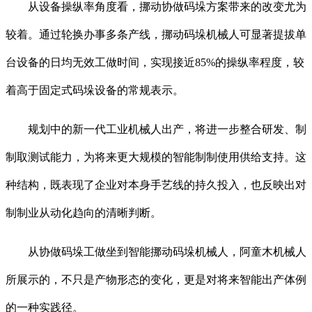
从设备操纵率角度看，挪动协做码垛方案带来的改变尤为
较着。通过轮换办事多条产线，挪动码垛机械人可显著提拔单
台设备的日均无效工做时间，实现接近85%的操纵率程度，较
着高于固定式码垛设备的常规表示。
规划中的新一代工业机械人出产，将进一步整合研发、制
制取测试能力，为将来更大规模的智能制制使用供给支持。这
种结构，既表现了企业对本身手艺线的持久投入，也反映出对
制制业从动化趋向的清晰判断。
从协做码垛工做坐到智能挪动码垛机械人，阿童木机械人
所展示的，不只是产物形态的变化，更是对将来智能出产体例
的一种实践径。