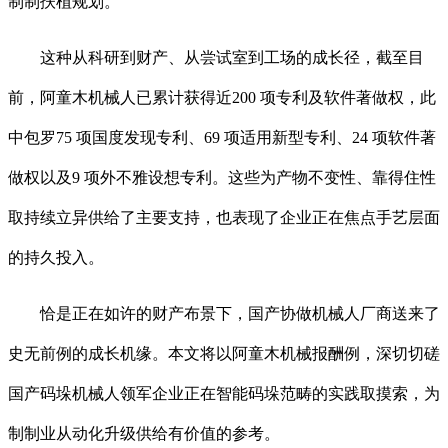
制制扶植规划。
这种从科研到财产、从尝试室到工场的成长径，截至目
前，阿童木机械人已累计获得近200 项专利及软件著做权，此
中包罗75 项国度发现专利、69 项适用新型专利、24 项软件著
做权以及9 项外不雅设想专利。这些为产物不变性、靠得住性
取持续立异供给了主要支持，也表现了企业正在焦点手艺层面
的持久投入。
恰是正在如许的财产布景下，国产协做机械人厂商送来了
史无前例的成长机缘。本文将以阿童木机械报酬例，深切切磋
国产码垛机械人领军企业正在智能码垛范畴的实践取摸索，为
制制业从动化升级供给有价值的参考。