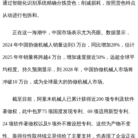
通过智能化识别系统精确分拣货色；削减损耗，按照货色特点
从动进行包拆和。
正在这一海潮中，中国市场表示尤为亮眼。数据显示，
2024 年中国协做机械人销量达到3 万台，同比增加28%，估计
2025 年年销量将跨越4 万台，增加速度接近50%，远超全球平
均程度。持久预测显示，到 2028 年，中国协做机械人市场将
冲破10 万台，成为全球最大的协做机械人市场。
截至目前，阿童木机械人已累计获得近200 项专利及软件
著做权，此中包罗75 项国度发现专利、69 项适用新型专利、
24 项软件著做权以及9 项外不雅设想专利。这些为产物不变
性、靠得住性取持续立异供给了主要支持，也表现了企业正在