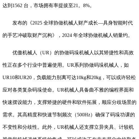
达到1562 台，市场拥有率提拔至21。8%。
发布的《2025 全球协做机械人财产成长—具身智能时代
的手艺冲破取财产沉构》，2024 年全球协做机械人销量约。
优傲机械人（UR）的协做码垛机械人以其矫捷性和高效
性正在多个行业中普遍使用。UR系列协做码垛机械人，如
UR10和UR20，负载能力别离可达10kg和20kg，可以或许轻松
应对各类复杂码垛使命。UR机械人具备曲不雅的编程界面和
快速摆设能力，支撑矫捷的硬件和软件拓展，顺应分歧场景的
需求。其高精度和快速节制频次（500Hz）确保了码垛功课的
不变性和分歧性。此外，UR机械人还支撑立异夹具、计较机