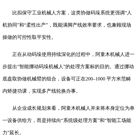
比拟保守工业机械人方案，这类协做码垛系统更强调“人
机协同”和“柔性出产”，既能满脚产线效率要求，也兼顾现场
操做的可控性取平安性。
正在从动码垛使用持续深化的过程中，阿童木机械人进一
步提出“智能挪动码垛机械人”的处理方案标的目的。通过挪动
底盘取协做机械臂的组合，设备可正在200–1000 平方米范畴
内矫捷功课，实现多产线轮换办事。
从企业成长规划来看，阿童木机械人并未将本身定位为单
一设备供给方，而是持续向“系统级处理方案”和“智能工场能
力”延长。