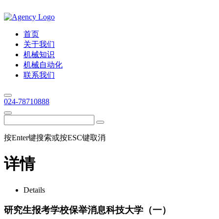
首页
关于我们
机械知识
机械自动化
联系我们
024-78710888
按Enter键搜索或按ESC键取消
详情
Details
研究生报考学校保举消息科技大学（一）