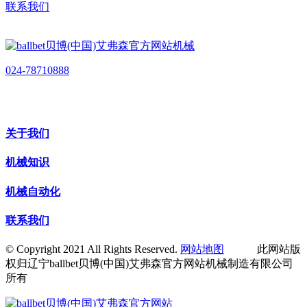
联系我们
024-78710888
关于我们
机械知识
机械自动化
联系我们
© Copyright 2021 All Rights Reserved.
网站地图
此网站版
权归辽宁ballbet贝博(中国)艾弗森官方网站机械制造有限公司
所有