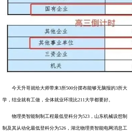
今天升哥就给大师带来3所500分摆布能够无脑报的3所大
学，结业就有工做，全体就业环境比211大学都要好。
物理类智能制制工程最低登科分为523，山东机械设想制
制及其从动化最低登科分为526，湖北物理类智能电网消息工