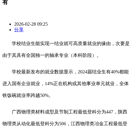
有
2026-02-28 09:25
分享
学校结业生能实现一结业就可高质量就业的缘由，次要是
由于其具有全国独一的轴承专业（本科阶段）。
学校最新发布的就业数据显示，2024届结业生有40%都能
进入国有企业就业，14%正在机构或其他事业单元就业，全体
铁饭碗就业率跨越50%。
广西物理类材料成型及节制工程最低登科分为447，陕西
物理类从动化最低登科分为506，江西物理类冶金工程最低登