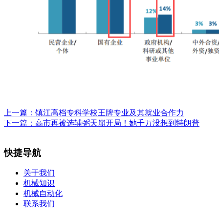
上一篇：
镇江高档专科学校王牌专业及其就业合作力
下一篇：
高市再被选辅弼天崩开局！她千万没想到特朗普
快捷导航
关于我们
机械知识
机械自动化
联系我们