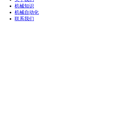
机械知识
机械自动化
联系我们