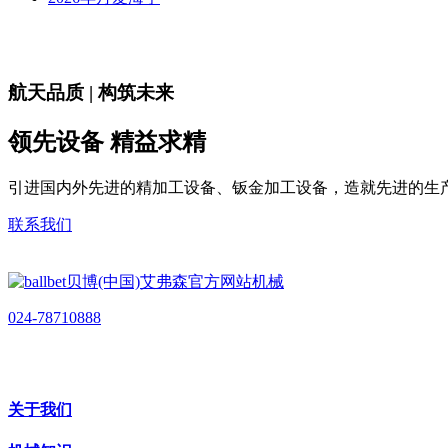
航天品质 | 构筑未来
领先设备 精益求精
引进国内外先进的精加工设备、钣金加工设备，造就先进的生
联系我们
024-78710888
关于我们