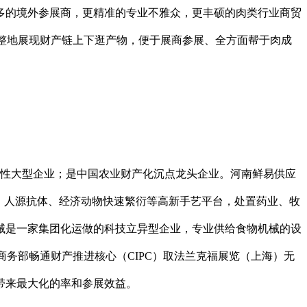
多的境外参展商，更精准的专业不雅众，更丰硕的肉类行业商贸
完整地展现财产链上下逛产物，便于展商参展、全方面帮于肉成
性大型企业；是中国农业财产化沉点龙头企业。河南鲜易供应
、人源抗体、经济动物快速繁衍等高新手艺平台，处置药业、牧
械是一家集团化运做的科技立异型企业，专业供给食物机械的设
商务部畅通财产推进核心（CIPC）取法兰克福展览（上海）无
商带来最大化的率和参展效益。