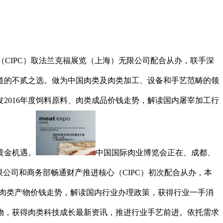
（CIPC）取法兰克福展览（上海）无限公司配合从办，联手深
道的不贰之选。做为中国肉类及肉类加工、设备和手艺范畴的领
发2016年度饲料原料、肉类成品价钱走势，解读国内屠宰加工行
黄金机遇。
中国国际肉业博览会正在、成都、
公司和商务部畅通财产推进核心（CIPC）初次配合从办，本
原料、肉类产物价钱走势，解读国内行业办理政策，获得行业一手消
物，获得肉类科技成长最新资讯，推进行业手艺前进。依托需求