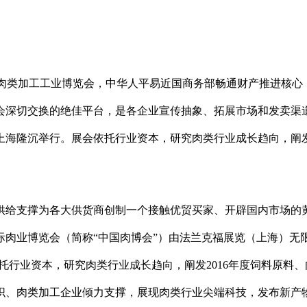
际肉类加工工业博览会，中华人平易近国商务部畅通财产推进核心
会深切交换的绝佳平台，是各企业宣传抽象、拓展市场和发卖渠
7日于上海隆沉举行。展会依托行业资本，研究肉类行业成长趋向，阐
供给支撑为各大供货商创制一个接触优贸买家、开辟国内市场的
肉业博览会（简称“中国肉博会”）由法兰克福展览（上海）无限
行。依托行业资本，研究肉类行业成长趋向，阐发2016年度饲料
织、肉类加工企业倾力支撑，展现肉类行业尖端科技，发布新产