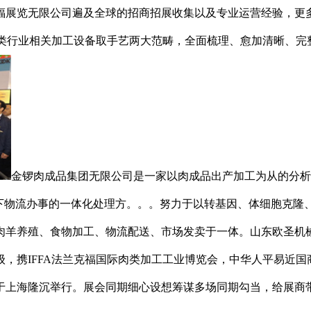
福展览无限公司遍及全球的招商招展收集以及专业运营经验，更
肉类行业相关加工设备取手艺两大范畴，全面梳理、愈加清晰、
金锣肉成品集团无限公司是一家以肉成品出产加工为从的分析
线下物流办事的一体化处理方。。。努力于以转基因、体细胞克隆
肉羊养殖、食物加工、物流配送、市场发卖于一体。山东欧圣机
级，携IFFA法兰克福国际肉类加工工业博览会，中华人平易近国
27日于上海隆沉举行。展会同期细心设想筹谋多场同期勾当，给展