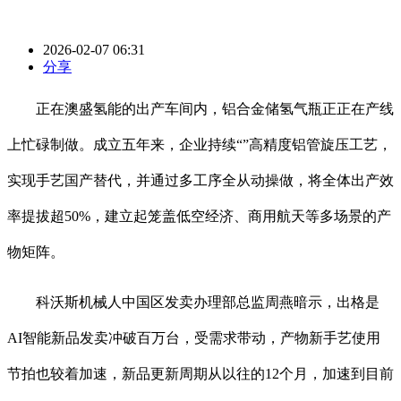
2026-02-07 06:31
分享
正在澳盛氢能的出产车间内，铝合金储氢气瓶正正在产线
上忙碌制做。成立五年来，企业持续“”高精度铝管旋压工艺，
实现手艺国产替代，并通过多工序全从动操做，将全体出产效
率提拔超50%，建立起笼盖低空经济、商用航天等多场景的产
物矩阵。
科沃斯机械人中国区发卖办理部总监周燕暗示，出格是
AI智能新品发卖冲破百万台，受需求带动，产物新手艺使用
节拍也较着加速，新品更新周期从以往的12个月，加速到目前