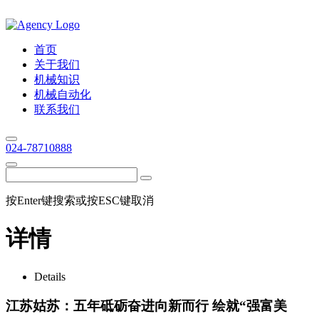
首页
关于我们
机械知识
机械自动化
联系我们
024-78710888
按Enter键搜索或按ESC键取消
详情
Details
江苏姑苏：五年砥砺奋进向新而行 绘就“强富美