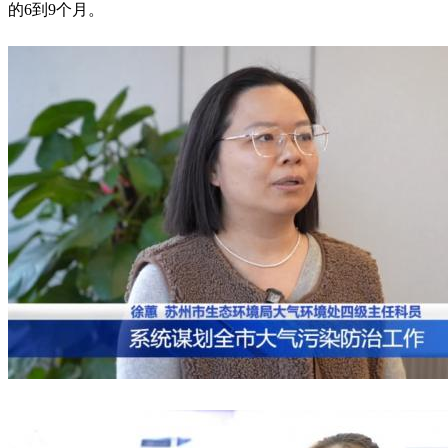
的6到9个月。