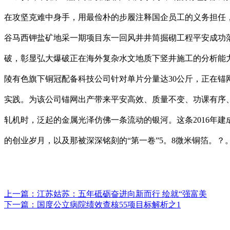
在攻坚克难中身手，用最俭朴的步履注释国企员工的义务担任，
谷马西钾盐矿地采一期项目东一回风井井筒掘砌工程平安成功
破，彰显弘大爆破正在海外复杂水文地质下竖井施工的分析能力。…
陵有色旗下铜冠配备科技公司针对单片分量达30公斤，正在锚
实践。为该公司锚网出产带来平安高效、质量不变、功课有序
轧机时，泛起的金属光泽仿佛一条流动的银河。这条2016年
的创业岁月，以及那被深深铭刻的“第一卷”5。8微米铜箔。？
上一篇：
江苏姑苏：五年砥砺奋进向新而行 绘就“强富美
下一篇：
国度公立病院绩效查核55项目标解析之1