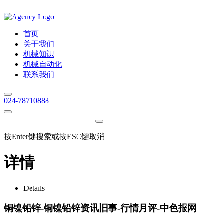
首页
关于我们
机械知识
机械自动化
联系我们
024-78710888
按Enter键搜索或按ESC键取消
详情
Details
铜镍铅锌-铜镍铅锌资讯旧事-行情月评-中色报网