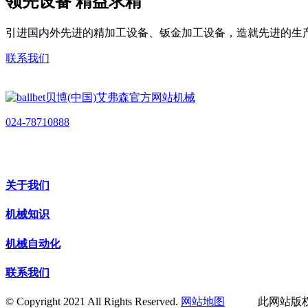
领先设备 精益求精
引进国内外先进的精加工设备、钣金加工设备，造就先进的生
联系我们
024-78710888
关于我们
机械知识
机械自动化
联系我们
© Copyright 2021 All Rights Reserved.
网站地图
此网站版权归辽宁