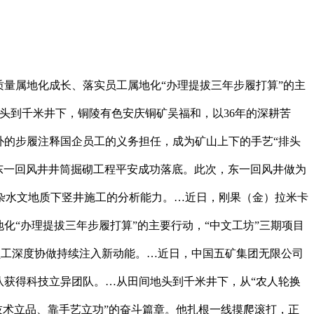
量属地化成长、落实员工属地化“办理提拔三年步履打算”的主
间地头到千米井下，铜陵有色安庆铜矿吴福和，以36年的深耕苦
朴的步履注释国企员工的义务担任，成为矿山上下的手艺“排头
目东一回风井井筒掘砌工程平安成功落底。此次，东一回风井做为
杂水文地质下竖井施工的分析能力。…近日，刚果（金）拉米卡
化“办理提拔三年步履打算”的主要行动，“中文工坊”三期项目
刚员工深度协做持续注入新动能。…近日，中国五矿集团无限公司
团队获得科技立异团队。…从田间地头到千米井下，从“农人轮换
技术立品、靠手艺立功”的奋斗篇章。他扎根一线摸爬滚打，正