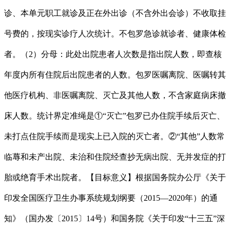
诊、本单元职工就诊及正在外出诊（不含外出会诊）不收取挂
号费的，按现实诊疗人次统计。不包罗急诊就诊者、健康体检
者。（2）分母：此处出院患者人次数是指出院人数，即查核
年度内所有住院后出院患者的人数。包罗医嘱离院、医嘱转其
他医疗机构、非医嘱离院、灭亡及其他人数，不含家庭病床撤
床人数。统计界定准绳是①“灭亡”包罗已办住院手续后灭亡、
未打点住院手续而是现实上已入院的灭亡者。②“其他”人数常
临蓐和未产出院、未治和住院经查抄无病出院、无并发症的打
胎或绝育手术出院者。【目标意义】根据国务院办公厅《关于
印发全国医疗卫生办事系统规划纲要（2015—2020年）的通
知》（国办发〔2015〕14号）和国务院《关于印发“十三五”深