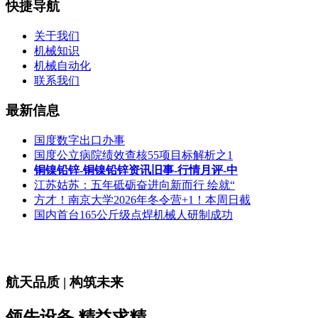
快捷导航
关于我们
机械知识
机械自动化
联系我们
最新信息
国度数字出口办事
国度公立病院绩效查核55项目标解析之1
铜镍铅锌-铜镍铅锌资讯旧事-行情月评-中
江苏姑苏：五年砥砺奋进向新而行 绘就“
方才！南京大学2026年冬令营+1！本周日截
国内首台165公斤级点焊机械人研制成功
航天品质 | 构筑未来
领先设备 精益求精